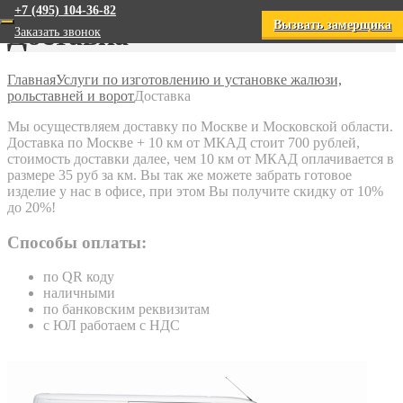
+7 (495) 104-36-82
Вызвать замерщика
Доставка
Заказать звонок
Главная
Услуги по изготовлению и установке жалюзи,
рольставней и ворот
Доставка
Мы осуществляем доставку по Москве и Московской области.
Доставка по Москве + 10 км от МКАД стоит 700 рублей,
стоимость доставки далее, чем 10 км от МКАД оплачивается в
размере 35 руб за км. Вы так же можете забрать готовое
изделие у нас в офисе, при этом Вы получите скидку от 10%
до 20%!
Способы оплаты:
по QR коду
наличными
по банковским реквизитам
с ЮЛ работаем с НДС